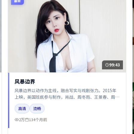
最新
99:43
风暴边界
风暴边界以动作为主线，融合写实与戏剧张力。2015年
上映，英国班底参与制作，肖战、周冬雨、王景春、周迅
在片中呈现细腻表演，影像风格统一，配乐与剪辑强化了
高清
流畅
情绪曲线。
2万
134个月前