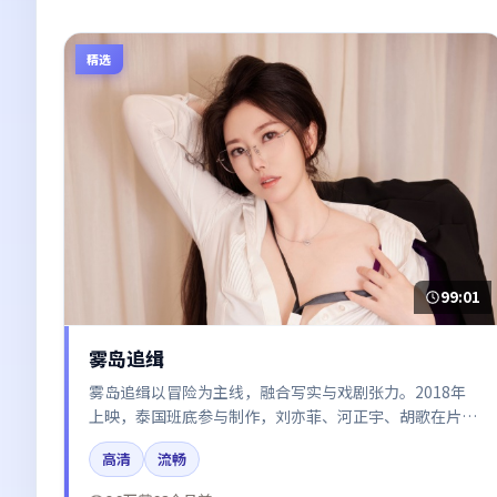
精选
99:01
雾岛追缉
雾岛追缉以冒险为主线，融合写实与戏剧张力。2018年
上映，泰国班底参与制作，刘亦菲、河正宇、胡歌在片中
呈现细腻表演，影像风格统一，配乐与剪辑强化了情绪曲
高清
流畅
线。