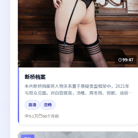
99:47
断桥档案
本片断桥档案将人物关系置于悬疑类型框架中，2021年
与观众见面。对白密度高，汤唯、周冬雨、倪妮、迪丽热
巴、张译的台词节奏值得关注；整体气质偏日本都市与冷
高清
流畅
色调摄影。
9.1万
66个月前