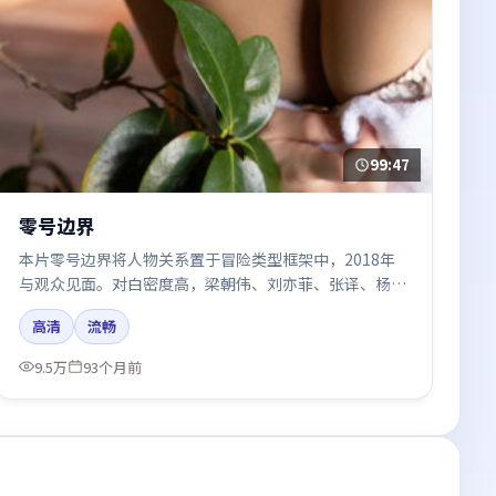
99:47
零号边界
本片零号边界将人物关系置于冒险类型框架中，2018年
与观众见面。对白密度高，梁朝伟、刘亦菲、张译、杨幂
的台词节奏值得关注；整体气质偏泰国都市与冷色调摄
高清
流畅
影。
9.5万
93个月前