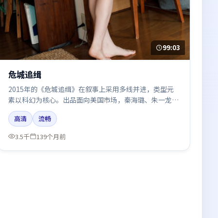
99:03
危城追缉
2015年的《危城追缉》在叙事上采用多线并进，类型元
素以科幻为核心。出品面向美国市场，秦海璐、朱一龙、
白宇、于和伟、赵丽颖所饰角色推动关键反转，结尾留白
高清
流畅
引发讨论。
3.5千
139个月前