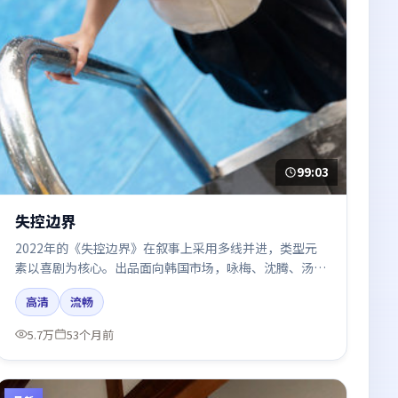
99:03
失控边界
2022年的《失控边界》在叙事上采用多线并进，类型元
素以喜剧为核心。出品面向韩国市场，咏梅、沈腾、汤
唯、杨幂、张子枫所饰角色推动关键反转，结尾留白引发
高清
流畅
讨论。
5.7万
53个月前