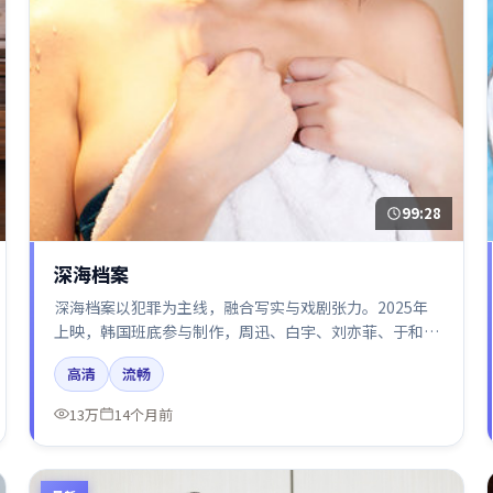
99:28
深海档案
深海档案以犯罪为主线，融合写实与戏剧张力。2025年
上映，韩国班底参与制作，周迅、白宇、刘亦菲、于和
伟、咏梅在片中呈现细腻表演，影像风格统一，配乐与剪
高清
流畅
辑强化了情绪曲线。
13万
14个月前