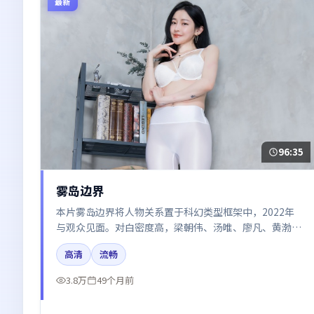
最新
96:35
雾岛边界
本片雾岛边界将人物关系置于科幻类型框架中，2022年
与观众见面。对白密度高，梁朝伟、汤唯、廖凡、黄渤、
张译的台词节奏值得关注；整体气质偏美国都市与冷色调
高清
流畅
摄影。
3.8万
49个月前