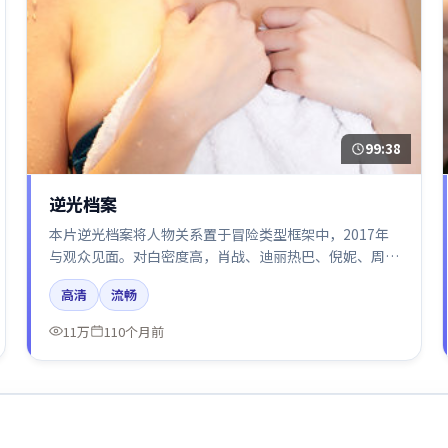
99:38
逆光档案
本片逆光档案将人物关系置于冒险类型框架中，2017年
与观众见面。对白密度高，肖战、迪丽热巴、倪妮、周
迅、张译的台词节奏值得关注；整体气质偏法国都市与冷
高清
流畅
色调摄影。
11万
110个月前