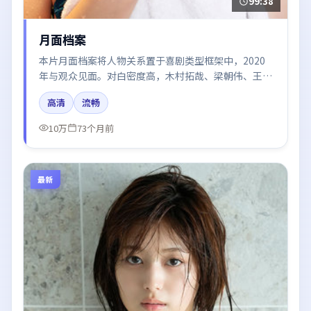
99:38
月面档案
本片月面档案将人物关系置于喜剧类型框架中，2020
年与观众见面。对白密度高，木村拓哉、梁朝伟、王景
春、赵丽颖、黄渤的台词节奏值得关注；整体气质偏韩
高清
流畅
国都市与冷色调摄影。
10万
73个月前
最新