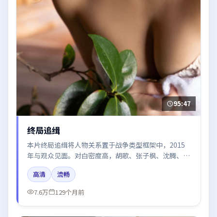
95:47
终局追缉
本片终局追缉将人物关系置于战争类型框架中，2015
年与观众见面。对白密度高，胡歌、张子枫、沈腾、周
迅的台词节奏值得关注；整体气质偏韩国都市与冷色调
高清
流畅
摄影。
7.6万
129个月前