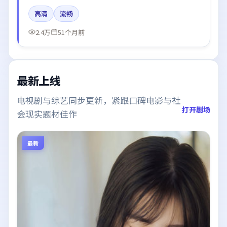
巴、白宇、谭卓的台词节奏值得关注；整体气质偏中国
高清
流畅
香港都市与冷色调摄影。
2.4万
51个月前
最新上线
电视剧与综艺同步更新，紧跟口碑电影与社
打开剧场
会现实题材佳作
最新