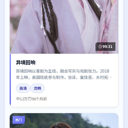
99:31
异境回响
异境回响以喜剧为主线，融合写实与戏剧张力。2018
年上映，英国班底参与制作，张译、雷佳音、木村拓哉
在片中呈现细腻表演，影像风格统一，配乐与剪辑强化
高清
流畅
了情绪曲线。
12万
98个月前
热门