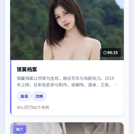
99:25
银翼档案
银翼档案以惊悚为主线，融合写实与戏剧张力。2019
年上映，日本班底参与制作，梁朝伟、谭卓、王凯、白
宇在片中呈现细腻表演，影像风格统一，配乐与剪辑强
高清
流畅
化了情绪曲线。
12万
82个月前
热门