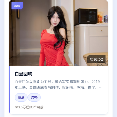
最新
92:52
白昼回响
白昼回响以喜剧为主线，融合写实与戏剧张力。2019
年上映，泰国班底参与制作，梁朝伟、咏梅、白宇、段
奕宏在片中呈现细腻表演，影像风格统一，配乐与剪辑
高清
流畅
强化了情绪曲线。
3.5万
89个月前