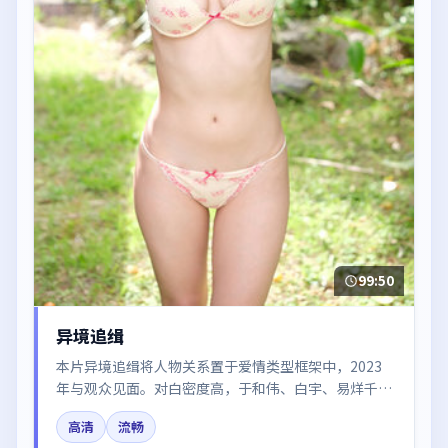
99:50
异境追缉
本片异境追缉将人物关系置于爱情类型框架中，2023
年与观众见面。对白密度高，于和伟、白宇、易烊千
玺、秦海璐的台词节奏值得关注；整体气质偏韩国都市
高清
流畅
与冷色调摄影。