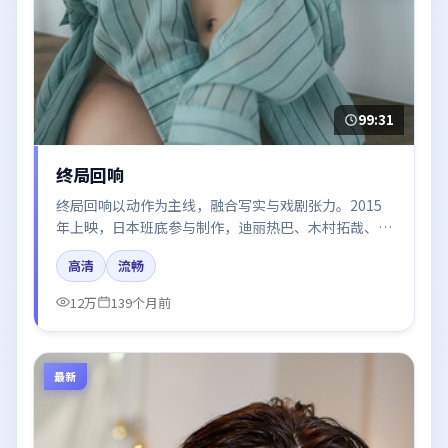
99:31
终局回响
终局回响以动作为主线，融合写实与戏剧张力。2015
年上映，日本班底参与制作，迪丽热巴、木村拓哉、王
景春在片中呈现细腻表演，影像风格统一，配乐与剪辑
高清
流畅
强化了情绪曲线。
12万
139个月前
最新