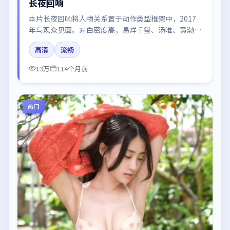
长夜回响
本片长夜回响将人物关系置于动作类型框架中，2017
年与观众见面。对白密度高，易烊千玺、汤唯、黄渤、
白宇、廖凡的台词节奏值得关注；整体气质偏中国大陆
高清
流畅
都市与冷色调摄影。
13万
114个月前
热门