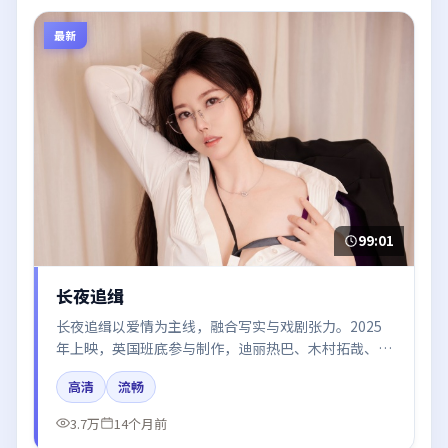
最新
99:01
长夜追缉
长夜追缉以爱情为主线，融合写实与戏剧张力。2025
年上映，英国班底参与制作，迪丽热巴、木村拓哉、刘
亦菲在片中呈现细腻表演，影像风格统一，配乐与剪辑
高清
流畅
强化了情绪曲线。
3.7万
14个月前