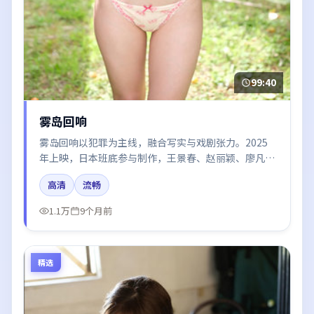
99:40
雾岛回响
雾岛回响以犯罪为主线，融合写实与戏剧张力。2025
年上映，日本班底参与制作，王景春、赵丽颖、廖凡、
张译、迪丽热巴在片中呈现细腻表演，影像风格统一，
高清
流畅
配乐与剪辑强化了情绪曲线。
1.1万
9个月前
精选