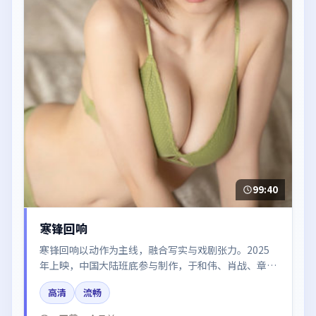
99:40
寒锋回响
寒锋回响以动作为主线，融合写实与戏剧张力。2025
年上映，中国大陆班底参与制作，于和伟、肖战、章子
怡在片中呈现细腻表演，影像风格统一，配乐与剪辑强
高清
流畅
化了情绪曲线。