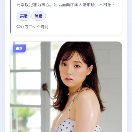
元素以犯罪为核心。出品面向中国大陆市场，木村拓
哉、周迅、于和伟、倪妮所饰角色推动关键反转，结尾
高清
流畅
留白引发讨论。
11万
57个月前
最新