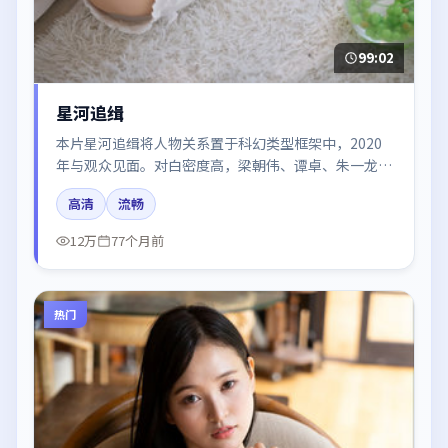
99:02
星河追缉
本片星河追缉将人物关系置于科幻类型框架中，2020
年与观众见面。对白密度高，梁朝伟、谭卓、朱一龙、
汤唯的台词节奏值得关注；整体气质偏法国都市与冷色
高清
流畅
调摄影。
12万
77个月前
热门