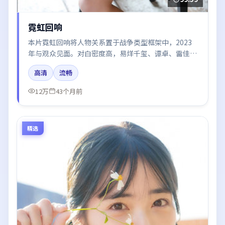
霓虹回响
本片霓虹回响将人物关系置于战争类型框架中，2023
年与观众见面。对白密度高，易烊千玺、谭卓、雷佳
音、周冬雨的台词节奏值得关注；整体气质偏日本都市
高清
流畅
与冷色调摄影。
12万
43个月前
精选