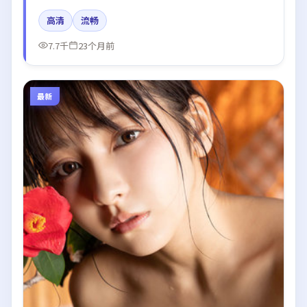
宇、梁朝伟、木村拓哉所饰角色推动关键反转，结尾留
高清
流畅
白引发讨论。
7.7千
23个月前
最新