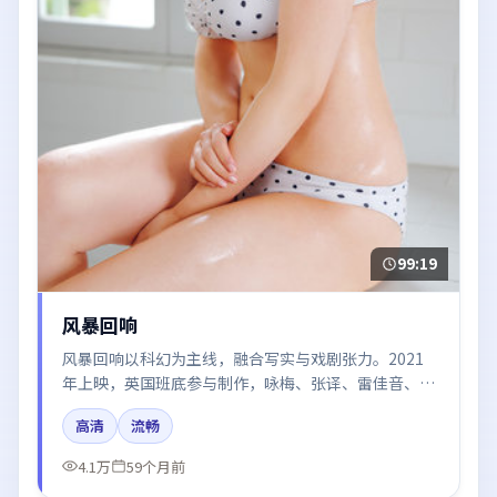
99:19
风暴回响
风暴回响以科幻为主线，融合写实与戏剧张力。2021
年上映，英国班底参与制作，咏梅、张译、雷佳音、周
冬雨在片中呈现细腻表演，影像风格统一，配乐与剪辑
高清
流畅
强化了情绪曲线。
4.1万
59个月前