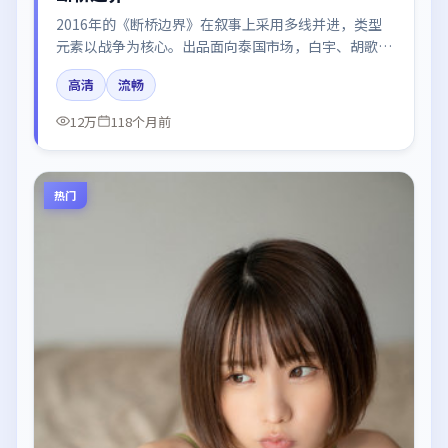
2016年的《断桥边界》在叙事上采用多线并进，类型
元素以战争为核心。出品面向泰国市场，白宇、胡歌、
于和伟、河正宇所饰角色推动关键反转，结尾留白引发
高清
流畅
讨论。
12万
118个月前
热门